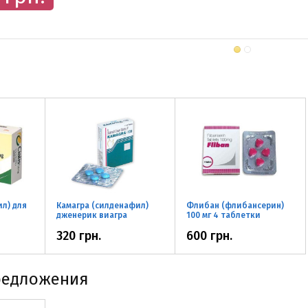
л) для
Камагра (силденафил)
Флибан (флибансерин)
дженерик виагра
100 мг 4 таблетки
320 грн.
600 грн.
редложения