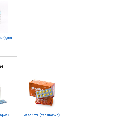
ил) для
а
афил)
Видалиста (тадалафил)