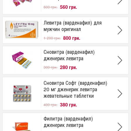
560 грн.
600 грн.
Цена
от
до
грн.
Левитра (варденафил) для
мужчин оригинал
800 грн.
1 200 грн.
Сновитра (варденафил)
дженерик левитра
280 грн.
300 грн.
Сновитра Софт (варденафил)
20 мг дженерик левитра
жевательные таблетки
380 грн.
400 грн.
Филитра (варденафил)
дженерик левитра