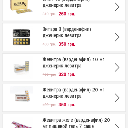
до 9 часов
дженерик левитра
Совместимость с алкоголем
260 грн.
310 грн.
полностью совместим
Витара В (варденафил)
Пол
дженерик левитра
для мужчин
350 грн.
400 грн.
Производитель
Жевитра (варденафил) 10 мг
Centurion Laboratories (India)
дженерик левитра
Sunrise Remedies
Signature
320 грн.
400 грн.
Ajanta Pharma
Fortune Health Care
Жевитра (варденафил) 20 мг
Aurochem Pvt
дженерик левитра
Форма выпуска
350 грн.
400 грн.
таблетки
жевательные таблетки
Жевитра желе (варденафил) 20
желе
мг пищевой гель 7 саше
таблетки под язык