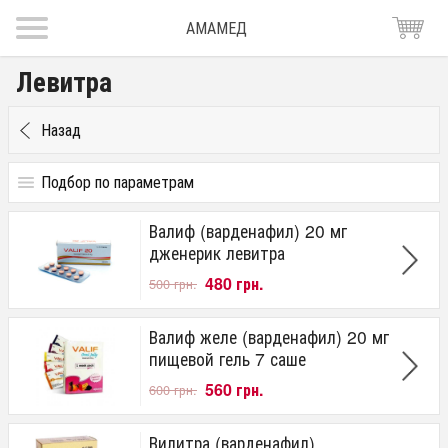
АМАМЕД
Левитра
Назад
Подбор по параметрам
Дозировка
Валиф (варденафил) 20 мг
10 мг
дженерик левитра
20 мг
480 грн.
40 мг
500 грн.
60 мг
Начинает действовать через:
Валиф желе (варденафил) 20 мг
пищевой гель 7 саше
от 45 минут
560 грн.
600 грн.
от 20 минут
Время действия
Вилитра (варденафил)