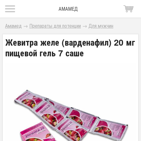
АМАМЕД
Амамед
→
Препараты для потенции
→
Для мужчин
Жевитра желе (варденафил) 20 мг
пищевой гель 7 саше