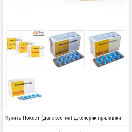
Купить Поксет (дапоксетин) дженерик прилиджи