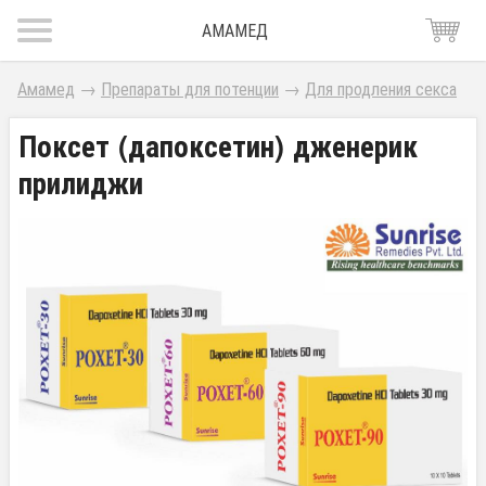
АМАМЕД
Амамед
→
Препараты для потенции
→
Для продления секса
Поксет (дапоксетин) дженерик
прилиджи