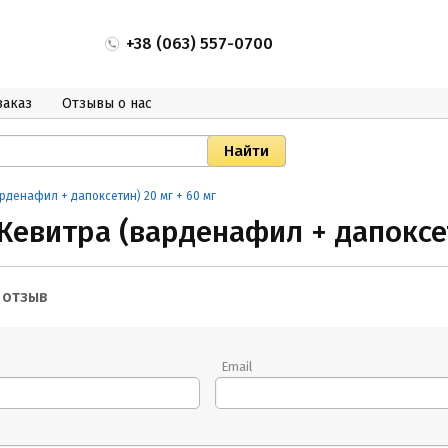
+38 (063) 557-0700
заказ
Отзывы о нас
рденафил + дапоксетин) 20 мг + 60 мг
Жевитра (варденафил + дапоксет
г
 отзыв
Email