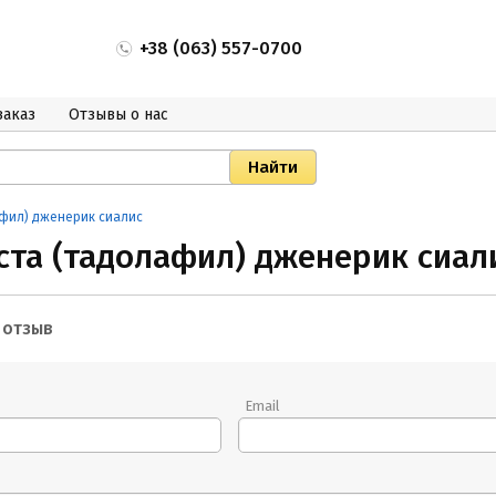
+38 (063) 557-0700
заказ
Отзывы о нас
афил) дженерик сиалис
иста (тадолафил) дженерик сиал
 отзыв
Email