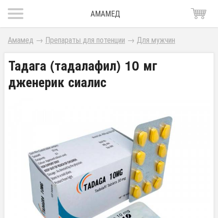
АМАМЕД
Амамед
→
Препараты для потенции
→
Для мужчин
Тадага (тадалафил) 10 мг
дженерик сиалис